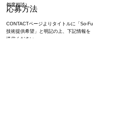
都度相談）
​応募方法
CONTACTページよりタイトルに「So-Fu
技術提供希望」と明記の上、下記情報を
送信ください。
・アーティスト名
・既にお持ちのプラットフォームの
URL（SNSアカウント、動画サイトアカ
ウント等）
​・So-Fuから提供して欲しいと考える技術
​提供できるもの
の詳細、活動に関する悩み
​・インターネットを用いた音楽プロモーション
​・インターネットを用いたライブ、演奏会集客
及びネット活動を通じての演奏案件の獲得支援
・演奏動画制作にまつわる録音協力、動画制作
協力
​備考